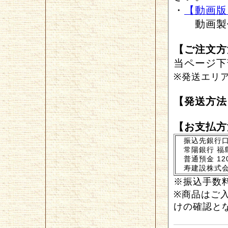
・
【動画版
動画製作
【ご注文方
当ページ下
※発送エリ
【発送方法
【お支払方
振込先銀行
常陽銀行 福
普通預金 12
寿建設株式
※振込手数
※商品はご
けの確認と