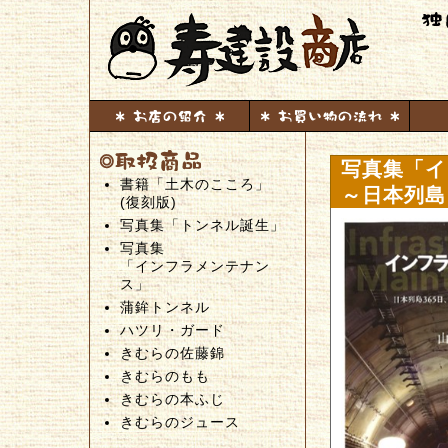
写真集「イ
書籍「土木のこころ」
～日本列島
(復刻版)
写真集「トンネル誕生」
写真集
「インフラメンテナン
ス」
蒲鉾トンネル
ハツリ・ガード
きむらの佐藤錦
きむらのもも
きむらの本ふじ
きむらのジュース